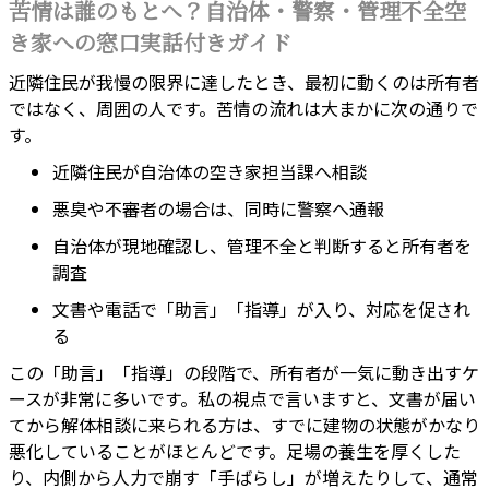
苦情は誰のもとへ？自治体・警察・管理不全空
き家への窓口実話付きガイド
近隣住民が我慢の限界に達したとき、最初に動くのは所有者
ではなく、周囲の人です。苦情の流れは大まかに次の通りで
す。
近隣住民が自治体の空き家担当課へ相談
悪臭や不審者の場合は、同時に警察へ通報
自治体が現地確認し、管理不全と判断すると所有者を
調査
文書や電話で「助言」「指導」が入り、対応を促され
る
この「助言」「指導」の段階で、所有者が一気に動き出すケ
ースが非常に多いです。私の視点で言いますと、文書が届い
てから解体相談に来られる方は、すでに建物の状態がかなり
悪化していることがほとんどです。足場の養生を厚くした
り、内側から人力で崩す「手ばらし」が増えたりして、通常