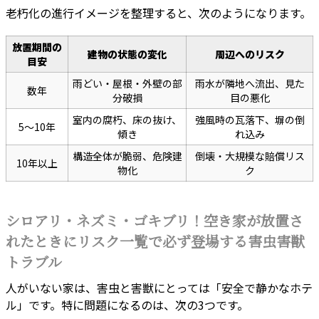
老朽化の進行イメージを整理すると、次のようになります。
放置期間の
建物の状態の変化
周辺へのリスク
目安
雨どい・屋根・外壁の部
雨水が隣地へ流出、見た
数年
分破損
目の悪化
室内の腐朽、床の抜け、
強風時の瓦落下、塀の倒
5〜10年
傾き
れ込み
構造全体が脆弱、危険建
倒壊・大規模な賠償リス
10年以上
物化
ク
シロアリ・ネズミ・ゴキブリ！空き家が放置さ
れたときにリスク一覧で必ず登場する害虫害獣
トラブル
人がいない家は、害虫と害獣にとっては「安全で静かなホテ
ル」です。特に問題になるのは、次の3つです。