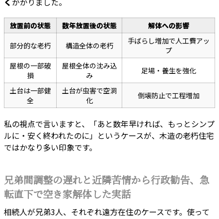
く
かかりました。
放置前の状態
数年放置後の状態
解体への影響
手ばらし増加で人工費アッ
部分的な老朽
構造全体の老朽
プ
屋根の一部破
屋根全体の沈み込
足場・養生を強化
損
み
土台は一部健
土台が虫害で空洞
倒壊防止で工程増加
全
化
私の視点で言いますと、「あと数年早ければ、もっとシンプ
ルに・安く終われたのに」というケースが、木造の老朽住宅
ではかなり多い印象です。
兄弟間調整の遅れと近隣苦情から行政勧告、急
転直下で空き家解体した実話
相続人が兄弟3人、それぞれ遠方在住のケースです。使って