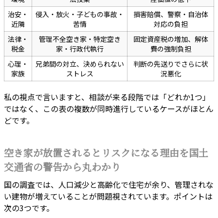
治安・
侵入・放火・子どもの事故・
損害賠償、警察・自治体
近隣
苦情
対応の負担
法律・
管理不全空き家・特定空き
固定資産税の増加、解体
税金
家・行政代執行
費の強制負担
心理・
兄弟間の対立、決められない
判断の先送りでさらに状
家族
ストレス
況悪化
私の視点で言いますと、相談が来る段階では「どれか1つ」
ではなく、この表の複数が同時進行しているケースがほとん
どです。
空き家が放置されるとリスクになる理由を国土
交通省の警告から丸わかり
国の調査では、人口減少と高齢化で住宅が余り、管理されな
い建物が増えていることが問題視されています。ポイントは
次の3つです。