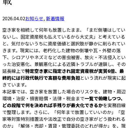
載
2026.04.02
お知らせ
,
新着情報
空き家を相続して何年も放置したまま、「まだ倒壊はしてい
ないし、固定資産税も払えているから大丈夫」と考えている
と、気付かないうちに資産価値と選択肢が静かに削られてい
きます。現実には、老朽化した建物の倒壊や瓦・外壁の落
下、シロアリやネズミなどの害虫被害、放火・不法侵入とい
った治安悪化、景観悪化による近隣トラブルが連鎖し、その
延長線上で
特定空き家に指定され固定資産税が実質6倍、最
終的には行政代執行で高額な費用負担
という流れが現実に起
きています。
本記事では、空き家を放置した場合のリスクを、建物・周辺
環境・治安・損害賠償・法律・税金まで
一覧で俯瞰しつつ、
どの段階で何を決めれば手残りが最大化できるか
を実務目線
で整理します。さらに、「何年まで放置していいのか」「空
家等対策特別措置法や法改正で自分の空き家がどう扱われる
のか」「解体・売却・賃貸・管理委託のどれが得か」を、現