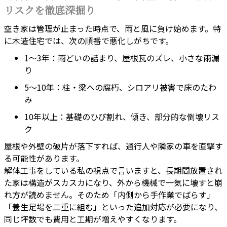
リスクを徹底深掘り
空き家は管理が止まった時点で、雨と風に負け始めます。特
に木造住宅では、次の順番で悪化しがちです。
1〜3年：雨どいの詰まり、屋根瓦のズレ、小さな雨漏
り
5〜10年：柱・梁への腐朽、シロアリ被害で床のたわ
み
10年以上：基礎のひび割れ、傾き、部分的な倒壊リス
ク
屋根や外壁の破片が落下すれば、通行人や隣家の車を直撃す
る可能性があります。
解体工事をしている私の視点で言いますと、長期間放置され
た家は構造がスカスカになり、外から機械で一気に壊すと崩
れ方が読めません。そのため「内側から手作業でばらす」
「養生足場を二重に組む」といった追加対応が必要になり、
同じ坪数でも費用と工期が増えやすくなります。