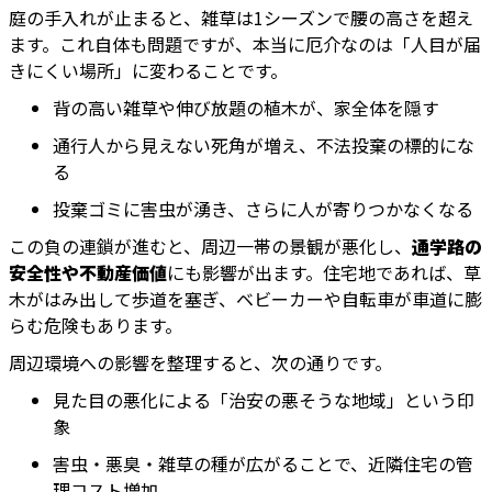
庭の手入れが止まると、雑草は1シーズンで腰の高さを超え
ます。これ自体も問題ですが、本当に厄介なのは「人目が届
きにくい場所」に変わることです。
背の高い雑草や伸び放題の植木が、家全体を隠す
通行人から見えない死角が増え、不法投棄の標的にな
る
投棄ゴミに害虫が湧き、さらに人が寄りつかなくなる
この負の連鎖が進むと、周辺一帯の景観が悪化し、
通学路の
安全性や不動産価値
にも影響が出ます。住宅地であれば、草
木がはみ出して歩道を塞ぎ、ベビーカーや自転車が車道に膨
らむ危険もあります。
周辺環境への影響を整理すると、次の通りです。
見た目の悪化による「治安の悪そうな地域」という印
象
害虫・悪臭・雑草の種が広がることで、近隣住宅の管
理コスト増加