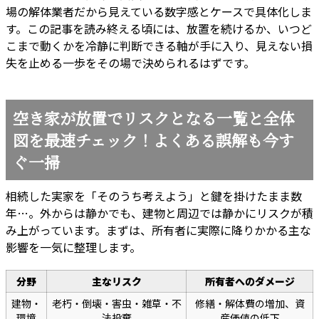
場の解体業者だから見えている数字感とケースで具体化しま
す。この記事を読み終える頃には、放置を続けるか、いつど
こまで動くかを冷静に判断できる軸が手に入り、見えない損
失を止める一歩をその場で決められるはずです。
空き家が放置でリスクとなる一覧と全体
図を最速チェック！よくある誤解も今す
ぐ一掃
相続した実家を「そのうち考えよう」と鍵を掛けたまま数
年…。外からは静かでも、建物と周辺では静かにリスクが積
み上がっています。まずは、所有者に実際に降りかかる主な
影響を一気に整理します。
分野
主なリスク
所有者へのダメージ
建物・
老朽・倒壊・害虫・雑草・不
修繕・解体費の増加、資
環境
法投棄
産価値の低下