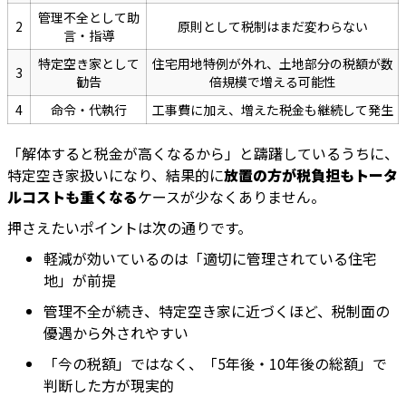
管理不全として助
2
原則として税制はまだ変わらない
言・指導
特定空き家として
住宅用地特例が外れ、土地部分の税額が数
3
勧告
倍規模で増える可能性
4
命令・代執行
工事費に加え、増えた税金も継続して発生
「解体すると税金が高くなるから」と躊躇しているうちに、
特定空き家扱いになり、結果的に
放置の方が税負担もトータ
ルコストも重くなる
ケースが少なくありません。
押さえたいポイントは次の通りです。
軽減が効いているのは「適切に管理されている住宅
地」が前提
管理不全が続き、特定空き家に近づくほど、税制面の
優遇から外されやすい
「今の税額」ではなく、「5年後・10年後の総額」で
判断した方が現実的