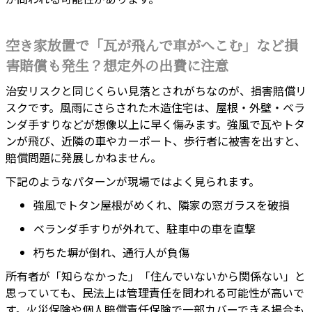
空き家放置で「瓦が飛んで車がへこむ」など損
害賠償も発生？想定外の出費に注意
治安リスクと同じくらい見落とされがちなのが、損害賠償リ
スクです。風雨にさらされた木造住宅は、屋根・外壁・ベラ
ンダ手すりなどが想像以上に早く傷みます。強風で瓦やトタ
ンが飛び、近隣の車やカーポート、歩行者に被害を出すと、
賠償問題に発展しかねません。
下記のようなパターンが現場ではよく見られます。
強風でトタン屋根がめくれ、隣家の窓ガラスを破損
ベランダ手すりが外れて、駐車中の車を直撃
朽ちた塀が倒れ、通行人が負傷
所有者が「知らなかった」「住んでいないから関係ない」と
思っていても、民法上は管理責任を問われる可能性が高いで
す。火災保険や個人賠償責任保険で一部カバーできる場合も