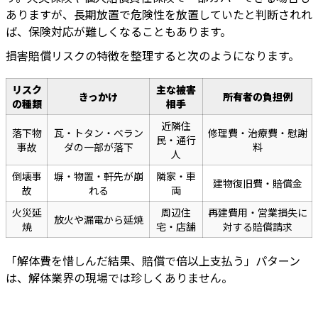
ありますが、長期放置で危険性を放置していたと判断されれ
ば、保険対応が難しくなることもあります。
損害賠償リスクの特徴を整理すると次のようになります。
リスク
主な被害
きっかけ
所有者の負担例
の種類
相手
近隣住
落下物
瓦・トタン・ベラン
修理費・治療費・慰謝
民・通行
事故
ダの一部が落下
料
人
倒壊事
塀・物置・軒先が崩
隣家・車
建物復旧費・賠償金
故
れる
両
火災延
周辺住
再建費用・営業損失に
放火や漏電から延焼
焼
宅・店舗
対する賠償請求
「解体費を惜しんだ結果、賠償で倍以上支払う」パターン
は、解体業界の現場では珍しくありません。