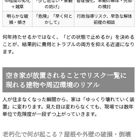
中程度の劣化
「少し危ない・景観
管理強化、早期の解体・売却
＋雑草
の妨げ」
の検討
明らかな破
「危険」「早く何と
行政指導リスク、早急な解体
損・傾き
かして」
前提の相談
何年持たせるかではなく、「どの状態で止めるか」を決める
ことが、結果的に費用とトラブルの両方を抑える近道になり
ます。
空き家が放置されることでリスク一覧に
現れる建物や周辺環境のリアル
人が住まなくなった瞬間から、家は「ゆっくり壊れていく装
置」に変わります。見た目は変わらなくても、現場では数年
単位で危険度が一段ずつ上がっていきます。
老朽化で何が起こる？屋根や外壁の破損・倒壊