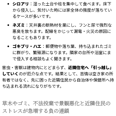
シロアリ
：湿った土台や柱を集中して食べます。床下
から侵入し、気付いた時には家全体の強度が落ちてい
るケースが多いです。
ネズミ
：天井裏の断熱材を巣にし、フンと尿で強烈な
悪臭を放ちます。配線をかじって漏電・火災の原因に
なることもあります。
ゴキブリ・ハエ
：郵便物や落ち葉、持ち込まれたゴミ
に群がり、繁殖源になります。隣家の台所や浴室にま
で侵入する相談もよく聞きます。
害虫・害獣は建物内にとどまらず、
近隣住宅へ「引っ越し」
していく
のが厄介な点です。結果として、苦情は空き家の所
有者ではなく、先に困った近隣住民から自治体や保健所へ持
ち込まれる流れになりがちです。
草木やゴミ、不法投棄で景観悪化と近隣住民の
ストレスが急増する負の連鎖