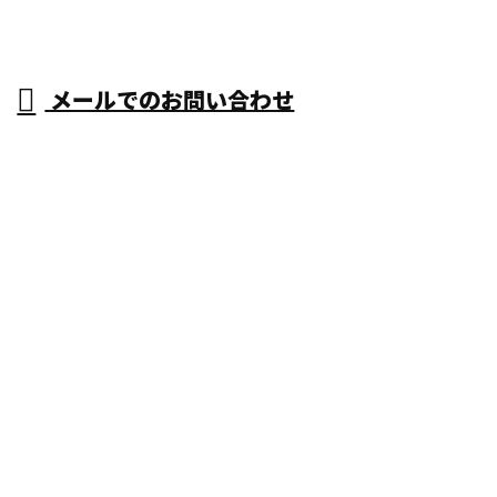
メールでのお問い合わせ
空き
阪市
府大阪市・和泉市・堺市などで活動する仲