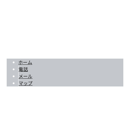
Googleマップで確認する
TEL：0725-58-8824 FAX：0725-58-8825
解体工事一式・舗装工事・外構工事は仲間組へ｜大阪府和泉市
Copyright © 空き家解体や木造解体・家屋解体なら大阪府大阪市・和泉市・堺市などで活
動する仲間組へ. All rights reserved.
ホーム
電話
メール
マップ