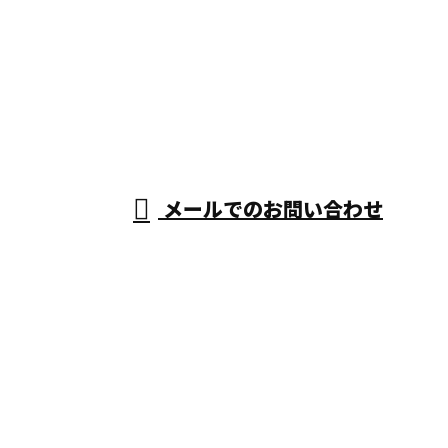
お電話でのお問い合わせ
0725-58-8824
空き家解体
や木造解
受付／8：00～17：00 ※営業電話お断り
メールでのお問い合わせ
体・家屋解体なら大阪府大阪市・和泉
市・堺市などで活動する仲間組へ
ホーム
業務案内
施工実績
採用情報