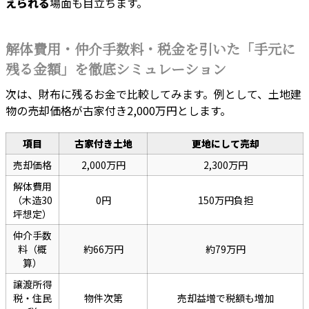
えられる
場面も目立ちます。
解体費用・仲介手数料・税金を引いた「手元に
残る金額」を徹底シミュレーション
次は、財布に残るお金で比較してみます。例として、土地建
物の売却価格が古家付き2,000万円とします。
項目
古家付き土地
更地にして売却
売却価格
2,000万円
2,300万円
解体費用
（木造30
0円
150万円負担
坪想定）
仲介手数
料（概
約66万円
約79万円
算）
譲渡所得
税・住民
物件次第
売却益増で税額も増加