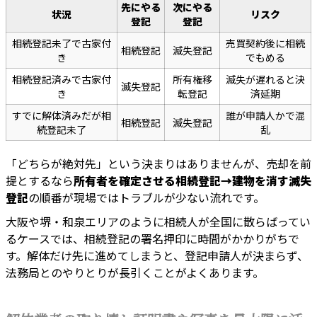
先にやる
次にやる
状況
リスク
登記
登記
相続登記未了で古家付
売買契約後に相続
相続登記
滅失登記
き
でもめる
相続登記済みで古家付
所有権移
滅失が遅れると決
滅失登記
き
転登記
済延期
すでに解体済みだが相
誰が申請人かで混
相続登記
滅失登記
続登記未了
乱
「どちらが絶対先」という決まりはありませんが、売却を前
提とするなら
所有者を確定させる相続登記→建物を消す滅失
登記
の順番が現場ではトラブルが少ない流れです。
大阪や堺・和泉エリアのように相続人が全国に散らばってい
るケースでは、相続登記の署名押印に時間がかかりがちで
す。解体だけ先に進めてしまうと、登記申請人が決まらず、
法務局とのやりとりが長引くことがよくあります。