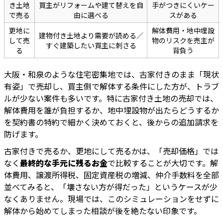
き土地
買主がリフォームや建て替えを自
手がつきにくいケー
で売る
由に選べる
スがある
更地に
解体費用・地中埋設
建物付き土地より需要が読める／
して売
物のリスクを売主が
すぐ建築したい買主に刺さる
る
背負う
大阪・和泉のような住宅密集地では、古家付きのまま「現状
有姿」で売却し、買主側で解体する条件にした方が、トラブ
ルが少ない案件も多いです。特に古家付き土地の売却では、
解体費用を誰が負担するか、地中埋設物が出たらどうするか
を契約書の特約で細かく決めておくと、後からの追加請求を
防げます。
古家付きで売るか、更地にして売るかは、「売却価格」では
なく
最終的な手元に残るお金
で比較することが大切です。解
体費用、譲渡所得税、固定資産税の増減、仲介手数料を全部
並べてみると、「壊さない方が得だった」というケースが少
なくありません。現場では、このシミュレーションをせずに
解体から始めてしまった相談が後を絶たない印象です。