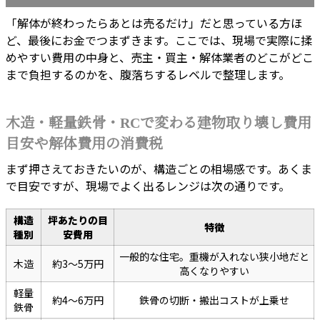
「解体が終わったらあとは売るだけ」だと思っている方ほ
ど、最後にお金でつまずきます。ここでは、現場で実際に揉
めやすい費用の中身と、売主・買主・解体業者のどこがどこ
まで負担するのかを、腹落ちするレベルで整理します。
木造・軽量鉄骨・RCで変わる建物取り壊し費用
目安や解体費用の消費税
まず押さえておきたいのが、構造ごとの相場感です。あくま
で目安ですが、現場でよく出るレンジは次の通りです。
構造
坪あたりの目
特徴
種別
安費用
一般的な住宅。重機が入れない狭小地だと
木造
約3〜5万円
高くなりやすい
軽量
約4〜6万円
鉄骨の切断・搬出コストが上乗せ
鉄骨