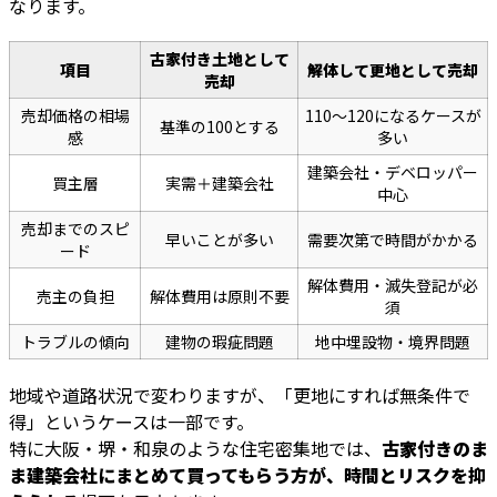
なります。
古家付き土地として
項目
解体して更地として売却
売却
売却価格の相場
110〜120になるケースが
基準の100とする
感
多い
建築会社・デベロッパー
買主層
実需＋建築会社
中心
売却までのスピ
早いことが多い
需要次第で時間がかかる
ード
解体費用・滅失登記が必
売主の負担
解体費用は原則不要
須
トラブルの傾向
建物の瑕疵問題
地中埋設物・境界問題
地域や道路状況で変わりますが、「更地にすれば無条件で
得」というケースは一部です。
特に大阪・堺・和泉のような住宅密集地では、
古家付きのま
ま建築会社にまとめて買ってもらう方が、時間とリスクを抑