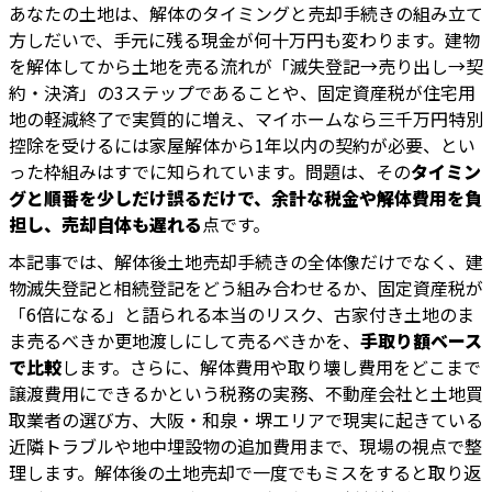
あなたの土地は、解体のタイミングと売却手続きの組み立て
方しだいで、手元に残る現金が何十万円も変わります。建物
を解体してから土地を売る流れが「滅失登記→売り出し→契
約・決済」の3ステップであることや、固定資産税が住宅用
地の軽減終了で実質的に増え、マイホームなら三千万円特別
控除を受けるには家屋解体から1年以内の契約が必要、とい
った枠組みはすでに知られています。問題は、その
タイミン
グと順番を少しだけ誤るだけで、余計な税金や解体費用を負
担し、売却自体も遅れる
点です。
本記事では、解体後土地売却手続きの全体像だけでなく、建
物滅失登記と相続登記をどう組み合わせるか、固定資産税が
「6倍になる」と語られる本当のリスク、古家付き土地のま
ま売るべきか更地渡しにして売るべきかを、
手取り額ベース
で比較
します。さらに、解体費用や取り壊し費用をどこまで
譲渡費用にできるかという税務の実務、不動産会社と土地買
取業者の選び方、大阪・和泉・堺エリアで現実に起きている
近隣トラブルや地中埋設物の追加費用まで、現場の視点で整
理します。解体後の土地売却で一度でもミスをすると取り返