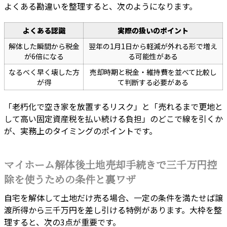
よくある勘違いを整理すると、次のようになります。
よくある認識
実際の扱いのポイント
解体した瞬間から税金
翌年の1月1日から軽減が外れる形で増え
が6倍になる
る可能性がある
なるべく早く壊した方
売却時期と税金・維持費を並べて比較し
が得
て判断する必要がある
「老朽化で空き家を放置するリスク」と「売れるまで更地と
して高い固定資産税を払い続ける負担」のどこで線を引くか
が、実務上のタイミングのポイントです。
マイホーム解体後土地売却手続きで三千万円控
除を使うための条件と裏ワザ
自宅を解体して土地だけ売る場合、一定の条件を満たせば譲
渡所得から三千万円を差し引ける特例があります。大枠を整
理すると、次の3点が重要です。