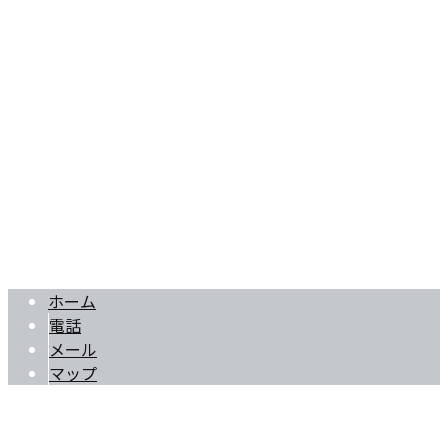
〒594-0004
大阪府和泉市王子町2-13-31
Googleマップで確認する
TEL：0725-58-8824 FAX：0725-58-8825
解体工事一式・舗装工事・外構工事は仲間組へ｜大阪府和泉
Copyright © 空き家解体や木造解体・家屋解体なら大阪府大阪市・和泉
市・堺市などで活動する仲間組へ. All rights reserved.
ホーム
電話
メール
マップ