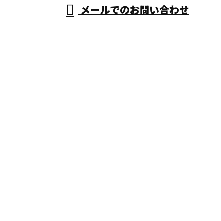
メールでのお問い合わせ
体・家屋解体なら大阪府大阪市・和泉
市・堺市などで活動する仲間組へ
ホーム
業務案内
施工実績
採用情報
会社概要
ブログ
お問い合わせ
空き家解体や木造解体・家屋解体なら大
阪府大阪市・和泉市・堺市などで活動す
る仲間組へ